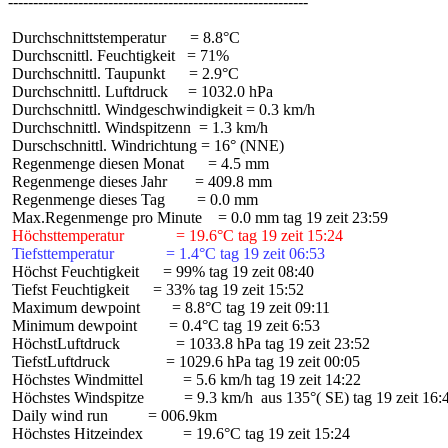
 Durchschnittstemperatur      = 8.8°C

 Durchscnittl. Feuchtigkeit   = 71%

 Durchschnittl. Taupunkt      = 2.9°C

 Durchschnittl. Luftdruck     = 1032.0 hPa

 Durchschnittl. Windgeschwindigkeit = 0.3 km/h

 Durchschnittl. Windspitzenn  = 1.3 km/h

 Durschschnittl. Windrichtung = 16° (NNE)

 Regenmenge diesen Monat      = 4.5 mm

 Regenmenge dieses Jahr       = 409.8 mm

 Regenmenge dieses Tag        = 0.0 mm

 Höchsttemperatur             = 19.6°C tag 19 zeit 15:24
 Tiefsttemperatur             = 1.4°C tag 19 zeit 06:53
 Höchst Feuchtigkeit      = 99% tag 19 zeit 08:40

 Tiefst Feuchtigkeit      = 33% tag 19 zeit 15:52

 Maximum dewpoint        = 8.8°C tag 19 zeit 09:11

 Minimum dewpoint        = 0.4°C tag 19 zeit 6:53

 HöchstLuftdruck              = 1033.8 hPa tag 19 zeit 23:52

 TiefstLuftdruck              = 1029.6 hPa tag 19 zeit 00:05

 Höchstes Windmittel          = 5.6 km/h tag 19 zeit 14:22

 Höchstes Windspitze          = 9.3 km/h  aus 135°( SE) tag 19 zeit 16:4
 Daily wind run          = 006.9km

 Höchstes Hitzeindex          = 19.6°C tag 19 zeit 15:24
