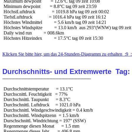
 Maximum dewpoint        = 12.6°C tag 09 zeit 10:08

 Minimum dewpoint        = 8.8°C tag 09 zeit 23:59

 HöchstLuftdruck              = 1019.8 hPa tag 09 zeit 00:02

 TiefstLuftdruck              = 1016.4 hPa tag 09 zeit 16:12

 Höchstes Windmittel          = 5.6 km/h tag 09 zeit 14:21

 Höchstes Windspitze          = 13.0 km/h  aus 293°(WNW) tag 09 zeit 
 Daily wind run          = 008.6km

 Höchstes Hitzeindex          = 17.5°C tag 09 zeit 15:30

Klicken Sie bitte hier, um das 24-Stunden-Diagramm zu erhalten  :9  :
Durchschnitts- und Extremwerte  Tag:
 Durchschnittstemperatur      = 13.1°C

 Durchscnittl. Feuchtigkeit   = 77%

 Durchschnittl. Taupunkt      = 8.3°C

 Durchschnittl. Luftdruck     = 1021.0 hPa

 Durchschnittl. Windgeschwindigkeit = 0.4 km/h

 Durchschnittl. Windspitzenn  = 1.5 km/h

 Durschschnittl. Windrichtung = 197° (SSW)

 Regenmenge diesen Monat      = 1.5 mm

 Regenmenge dieses Jahr       = 406.8 mm
