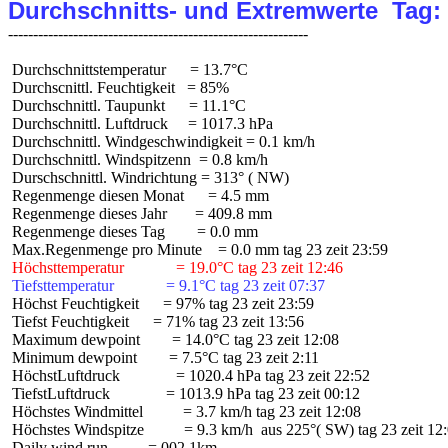
Durchschnitts- und Extremwerte  Tag:
 Durchschnittstemperatur      = 13.7°C

 Durchscnittl. Feuchtigkeit   = 85%

 Durchschnittl. Taupunkt      = 11.1°C

 Durchschnittl. Luftdruck     = 1017.3 hPa

 Durchschnittl. Windgeschwindigkeit = 0.1 km/h

 Durchschnittl. Windspitzenn  = 0.8 km/h

 Durschschnittl. Windrichtung = 313° ( NW)

 Regenmenge diesen Monat      = 4.5 mm

 Regenmenge dieses Jahr       = 409.8 mm

 Regenmenge dieses Tag        = 0.0 mm

 Höchsttemperatur             = 19.0°C tag 23 zeit 12:46
 Tiefsttemperatur             = 9.1°C tag 23 zeit 07:37
 Höchst Feuchtigkeit      = 97% tag 23 zeit 23:59

 Tiefst Feuchtigkeit      = 71% tag 23 zeit 13:56

 Maximum dewpoint        = 14.0°C tag 23 zeit 12:08

 Minimum dewpoint        = 7.5°C tag 23 zeit 2:11

 HöchstLuftdruck              = 1020.4 hPa tag 23 zeit 22:52

 TiefstLuftdruck              = 1013.9 hPa tag 23 zeit 00:12

 Höchstes Windmittel          = 3.7 km/h tag 23 zeit 12:08

 Höchstes Windspitze          = 9.3 km/h  aus 225°( SW) tag 23 zeit 12:
 Daily wind run          = 002.1km
