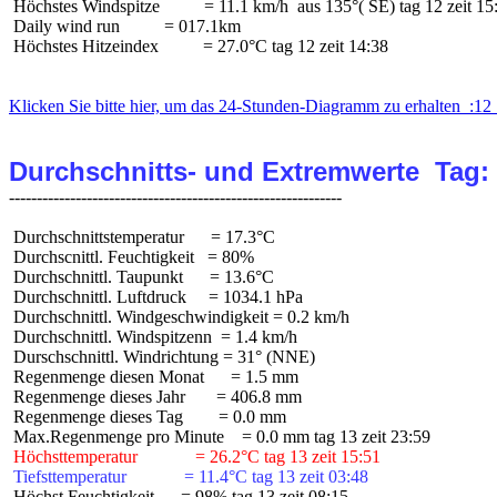
 Höchstes Windspitze          = 11.1 km/h  aus 135°( SE) tag 12 zeit 15:
 Daily wind run          = 017.1km

 Höchstes Hitzeindex          = 27.0°C tag 12 zeit 14:38

Klicken Sie bitte hier, um das 24-Stunden-Diagramm zu erhalten  :12 
Durchschnitts- und Extremwerte  Tag:
 Durchschnittstemperatur      = 17.3°C

 Durchscnittl. Feuchtigkeit   = 80%

 Durchschnittl. Taupunkt      = 13.6°C

 Durchschnittl. Luftdruck     = 1034.1 hPa

 Durchschnittl. Windgeschwindigkeit = 0.2 km/h

 Durchschnittl. Windspitzenn  = 1.4 km/h

 Durschschnittl. Windrichtung = 31° (NNE)

 Regenmenge diesen Monat      = 1.5 mm

 Regenmenge dieses Jahr       = 406.8 mm

 Regenmenge dieses Tag        = 0.0 mm

 Höchsttemperatur             = 26.2°C tag 13 zeit 15:51
 Tiefsttemperatur             = 11.4°C tag 13 zeit 03:48
 Höchst Feuchtigkeit      = 98% tag 13 zeit 08:15
