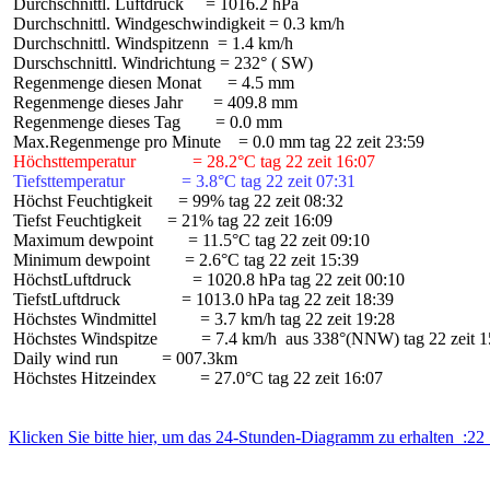
 Durchschnittl. Luftdruck     = 1016.2 hPa

 Durchschnittl. Windgeschwindigkeit = 0.3 km/h

 Durchschnittl. Windspitzenn  = 1.4 km/h

 Durschschnittl. Windrichtung = 232° ( SW)

 Regenmenge diesen Monat      = 4.5 mm

 Regenmenge dieses Jahr       = 409.8 mm

 Regenmenge dieses Tag        = 0.0 mm

 Höchsttemperatur             = 28.2°C tag 22 zeit 16:07
 Tiefsttemperatur             = 3.8°C tag 22 zeit 07:31
 Höchst Feuchtigkeit      = 99% tag 22 zeit 08:32

 Tiefst Feuchtigkeit      = 21% tag 22 zeit 16:09

 Maximum dewpoint        = 11.5°C tag 22 zeit 09:10

 Minimum dewpoint        = 2.6°C tag 22 zeit 15:39

 HöchstLuftdruck              = 1020.8 hPa tag 22 zeit 00:10

 TiefstLuftdruck              = 1013.0 hPa tag 22 zeit 18:39

 Höchstes Windmittel          = 3.7 km/h tag 22 zeit 19:28

 Höchstes Windspitze          = 7.4 km/h  aus 338°(NNW) tag 22 zeit 1
 Daily wind run          = 007.3km

 Höchstes Hitzeindex          = 27.0°C tag 22 zeit 16:07

Klicken Sie bitte hier, um das 24-Stunden-Diagramm zu erhalten  :22 