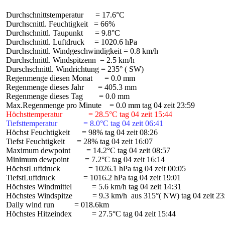
 Durchschnittstemperatur      = 17.6°C

 Durchscnittl. Feuchtigkeit   = 66%

 Durchschnittl. Taupunkt      = 9.8°C

 Durchschnittl. Luftdruck     = 1020.6 hPa

 Durchschnittl. Windgeschwindigkeit = 0.8 km/h

 Durchschnittl. Windspitzenn  = 2.5 km/h

 Durschschnittl. Windrichtung = 235° ( SW)

 Regenmenge diesen Monat      = 0.0 mm

 Regenmenge dieses Jahr       = 405.3 mm

 Regenmenge dieses Tag        = 0.0 mm

 Höchsttemperatur             = 28.5°C tag 04 zeit 15:44
 Tiefsttemperatur             = 8.0°C tag 04 zeit 06:41
 Höchst Feuchtigkeit      = 98% tag 04 zeit 08:26

 Tiefst Feuchtigkeit      = 28% tag 04 zeit 16:07

 Maximum dewpoint        = 14.2°C tag 04 zeit 08:57

 Minimum dewpoint        = 7.2°C tag 04 zeit 16:14

 HöchstLuftdruck              = 1026.1 hPa tag 04 zeit 00:05

 TiefstLuftdruck              = 1016.2 hPa tag 04 zeit 19:01

 Höchstes Windmittel          = 5.6 km/h tag 04 zeit 14:31

 Höchstes Windspitze          = 9.3 km/h  aus 315°( NW) tag 04 zeit 23:
 Daily wind run          = 018.6km

 Höchstes Hitzeindex          = 27.5°C tag 04 zeit 15:44
