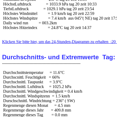
 HöchstLuftdruck              = 1033.9 hPa tag 20 zeit 10:33

 TiefstLuftdruck              = 1029.1 hPa tag 20 zeit 23:54

 Höchstes Windmittel          = 1.9 km/h tag 20 zeit 22:59

 Höchstes Windspitze          = 7.4 km/h  aus 045°( NE) tag 20 zeit 17:
 Daily wind run          = 003.2km

 Höchstes Hitzeindex          = 24.8°C tag 20 zeit 14:37

Klicken Sie bitte hier, um das 24-Stunden-Diagramm zu erhalten  :20 
Durchschnitts- und Extremwerte  Tag:
 Durchschnittstemperatur      = 11.6°C

 Durchscnittl. Feuchtigkeit   = 66%

 Durchschnittl. Taupunkt      = 3.9°C

 Durchschnittl. Luftdruck     = 1025.2 hPa

 Durchschnittl. Windgeschwindigkeit = 0.4 km/h

 Durchschnittl. Windspitzenn  = 1.5 km/h

 Durschschnittl. Windrichtung = 236° ( SW)

 Regenmenge diesen Monat      = 4.5 mm

 Regenmenge dieses Jahr       = 409.8 mm

 Regenmenge dieses Tag        = 0.0 mm
