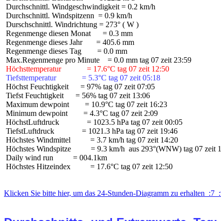
 Durchschnittl. Windgeschwindigkeit = 0.2 km/h

 Durchschnittl. Windspitzenn  = 0.9 km/h

 Durschschnittl. Windrichtung = 273° ( W )

 Regenmenge diesen Monat      = 0.3 mm

 Regenmenge dieses Jahr       = 405.6 mm

 Regenmenge dieses Tag        = 0.0 mm

 Höchsttemperatur             = 17.6°C tag 07 zeit 12:50
 Tiefsttemperatur             = 5.3°C tag 07 zeit 05:18
 Höchst Feuchtigkeit      = 97% tag 07 zeit 07:05

 Tiefst Feuchtigkeit      = 56% tag 07 zeit 13:06

 Maximum dewpoint        = 10.9°C tag 07 zeit 16:23

 Minimum dewpoint        = 4.3°C tag 07 zeit 2:09

 HöchstLuftdruck              = 1023.5 hPa tag 07 zeit 00:05

 TiefstLuftdruck              = 1021.3 hPa tag 07 zeit 19:46

 Höchstes Windmittel          = 3.7 km/h tag 07 zeit 14:20

 Höchstes Windspitze          = 9.3 km/h  aus 293°(WNW) tag 07 zeit 1
 Daily wind run          = 004.1km

 Höchstes Hitzeindex          = 17.6°C tag 07 zeit 12:50

Klicken Sie bitte hier, um das 24-Stunden-Diagramm zu erhalten  :7  :