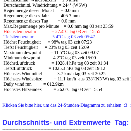
 Durschschnittl. Windrichtung = 244° (WSW)

 Regenmenge diesen Monat      = 0.0 mm

 Regenmenge dieses Jahr       = 405.3 mm

 Regenmenge dieses Tag        = 0.0 mm

 Höchsttemperatur             = 27.4°C tag 03 zeit 15:55
 Tiefsttemperatur             = 5.4°C tag 03 zeit 05:47
 Höchst Feuchtigkeit      = 98% tag 03 zeit 07:23

 Tiefst Feuchtigkeit      = 23% tag 03 zeit 15:09

 Maximum dewpoint        = 11.5°C tag 03 zeit 09:07

 Minimum dewpoint        = 4.2°C tag 03 zeit 15:09

 HöchstLuftdruck              = 1028.4 hPa tag 03 zeit 01:34

 TiefstLuftdruck              = 1025.3 hPa tag 03 zeit 19:12

 Höchstes Windmittel          = 3.7 km/h tag 03 zeit 20:25

 Höchstes Windspitze          = 11.1 km/h  aus 338°(NNW) tag 03 zeit 
 Daily wind run          = 012.9km

 Höchstes Hitzeindex          = 26.6°C tag 03 zeit 15:54

Klicken Sie bitte hier, um das 24-Stunden-Diagramm zu erhalten  :3  :
Durchschnitts- und Extremwerte  Tag: