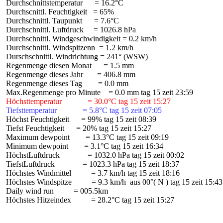
 Durchschnittstemperatur      = 16.2°C

 Durchscnittl. Feuchtigkeit   = 65%

 Durchschnittl. Taupunkt      = 7.6°C

 Durchschnittl. Luftdruck     = 1026.8 hPa

 Durchschnittl. Windgeschwindigkeit = 0.2 km/h

 Durchschnittl. Windspitzenn  = 1.2 km/h

 Durschschnittl. Windrichtung = 241° (WSW)

 Regenmenge diesen Monat      = 1.5 mm

 Regenmenge dieses Jahr       = 406.8 mm

 Regenmenge dieses Tag        = 0.0 mm

 Höchsttemperatur             = 30.0°C tag 15 zeit 15:27
 Tiefsttemperatur             = 5.8°C tag 15 zeit 07:05
 Höchst Feuchtigkeit      = 99% tag 15 zeit 08:39

 Tiefst Feuchtigkeit      = 20% tag 15 zeit 15:27

 Maximum dewpoint        = 13.3°C tag 15 zeit 09:19

 Minimum dewpoint        = 3.1°C tag 15 zeit 16:34

 HöchstLuftdruck              = 1032.0 hPa tag 15 zeit 00:02

 TiefstLuftdruck              = 1023.3 hPa tag 15 zeit 18:37

 Höchstes Windmittel          = 3.7 km/h tag 15 zeit 18:16

 Höchstes Windspitze          = 9.3 km/h  aus 00°( N ) tag 15 zeit 15:43

 Daily wind run          = 005.5km

 Höchstes Hitzeindex          = 28.2°C tag 15 zeit 15:27
