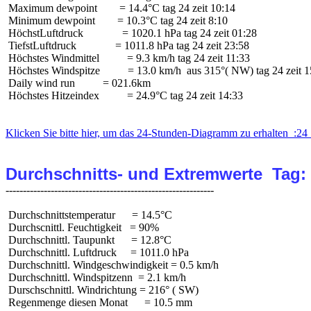
 Maximum dewpoint        = 14.4°C tag 24 zeit 10:14

 Minimum dewpoint        = 10.3°C tag 24 zeit 8:10

 HöchstLuftdruck              = 1020.1 hPa tag 24 zeit 01:28

 TiefstLuftdruck              = 1011.8 hPa tag 24 zeit 23:58

 Höchstes Windmittel          = 9.3 km/h tag 24 zeit 11:33

 Höchstes Windspitze          = 13.0 km/h  aus 315°( NW) tag 24 zeit 1
 Daily wind run          = 021.6km

 Höchstes Hitzeindex          = 24.9°C tag 24 zeit 14:33

Klicken Sie bitte hier, um das 24-Stunden-Diagramm zu erhalten  :24 
Durchschnitts- und Extremwerte  Tag:
 Durchschnittstemperatur      = 14.5°C

 Durchscnittl. Feuchtigkeit   = 90%

 Durchschnittl. Taupunkt      = 12.8°C

 Durchschnittl. Luftdruck     = 1011.0 hPa

 Durchschnittl. Windgeschwindigkeit = 0.5 km/h

 Durchschnittl. Windspitzenn  = 2.1 km/h

 Durschschnittl. Windrichtung = 216° ( SW)

 Regenmenge diesen Monat      = 10.5 mm
