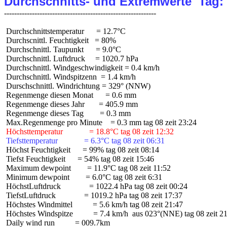
Durchschnitts- und Extremwerte  Tag:
 Durchschnittstemperatur      = 12.7°C

 Durchscnittl. Feuchtigkeit   = 80%

 Durchschnittl. Taupunkt      = 9.0°C

 Durchschnittl. Luftdruck     = 1020.7 hPa

 Durchschnittl. Windgeschwindigkeit = 0.4 km/h

 Durchschnittl. Windspitzenn  = 1.4 km/h

 Durschschnittl. Windrichtung = 329° (NNW)

 Regenmenge diesen Monat      = 0.6 mm

 Regenmenge dieses Jahr       = 405.9 mm

 Regenmenge dieses Tag        = 0.3 mm

 Höchsttemperatur             = 18.8°C tag 08 zeit 12:32
 Tiefsttemperatur             = 6.3°C tag 08 zeit 06:31
 Höchst Feuchtigkeit      = 99% tag 08 zeit 08:14

 Tiefst Feuchtigkeit      = 54% tag 08 zeit 15:46

 Maximum dewpoint        = 11.9°C tag 08 zeit 11:52

 Minimum dewpoint        = 6.0°C tag 08 zeit 6:31

 HöchstLuftdruck              = 1022.4 hPa tag 08 zeit 00:24

 TiefstLuftdruck              = 1019.2 hPa tag 08 zeit 17:37

 Höchstes Windmittel          = 5.6 km/h tag 08 zeit 21:47

 Höchstes Windspitze          = 7.4 km/h  aus 023°(NNE) tag 08 zeit 21
 Daily wind run          = 009.7km
