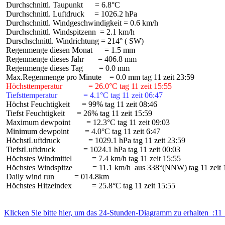
 Durchschnittl. Taupunkt      = 6.8°C

 Durchschnittl. Luftdruck     = 1026.2 hPa

 Durchschnittl. Windgeschwindigkeit = 0.6 km/h

 Durchschnittl. Windspitzenn  = 2.1 km/h

 Durschschnittl. Windrichtung = 214° ( SW)

 Regenmenge diesen Monat      = 1.5 mm

 Regenmenge dieses Jahr       = 406.8 mm

 Regenmenge dieses Tag        = 0.0 mm

 Höchsttemperatur             = 26.0°C tag 11 zeit 15:55
 Tiefsttemperatur             = 4.1°C tag 11 zeit 06:47
 Höchst Feuchtigkeit      = 99% tag 11 zeit 08:46

 Tiefst Feuchtigkeit      = 26% tag 11 zeit 15:59

 Maximum dewpoint        = 12.3°C tag 11 zeit 09:03

 Minimum dewpoint        = 4.0°C tag 11 zeit 6:47

 HöchstLuftdruck              = 1029.1 hPa tag 11 zeit 23:59

 TiefstLuftdruck              = 1024.1 hPa tag 11 zeit 00:03

 Höchstes Windmittel          = 7.4 km/h tag 11 zeit 15:55

 Höchstes Windspitze          = 11.1 km/h  aus 338°(NNW) tag 11 zeit 
 Daily wind run          = 014.8km

 Höchstes Hitzeindex          = 25.8°C tag 11 zeit 15:55

Klicken Sie bitte hier, um das 24-Stunden-Diagramm zu erhalten  :11 