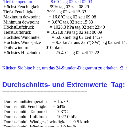
 Tiefsttemperatur             = 8.6°C tag 02 zeit 05:03
 Höchst Feuchtigkeit      = 99% tag 02 zeit 08:29

 Tiefst Feuchtigkeit      = 29% tag 02 zeit 15:33

 Maximum dewpoint        = 16.8°C tag 02 zeit 09:08

 Minimum dewpoint        = 3.6°C tag 02 zeit 15:33

 HöchstLuftdruck              = 1028.3 hPa tag 02 zeit 23:40

 TiefstLuftdruck              = 1021.8 hPa tag 02 zeit 00:09

 Höchstes Windmittel          = 5.6 km/h tag 02 zeit 14:57

 Höchstes Windspitze          = 9.3 km/h  aus 225°( SW) tag 02 zeit 14:
 Daily wind run          = 010.5km

 Höchstes Hitzeindex          = 25.4°C tag 02 zeit 15:22

Klicken Sie bitte hier, um das 24-Stunden-Diagramm zu erhalten  :2  :
Durchschnitts- und Extremwerte  Tag:
 Durchschnittstemperatur      = 15.7°C

 Durchscnittl. Feuchtigkeit   = 64%

 Durchschnittl. Taupunkt      = 7.3°C

 Durchschnittl. Luftdruck     = 1027.0 hPa

 Durchschnittl. Windgeschwindigkeit = 0.5 km/h

 Durchschnittl. Windspitzenn  = 1.9 km/h
