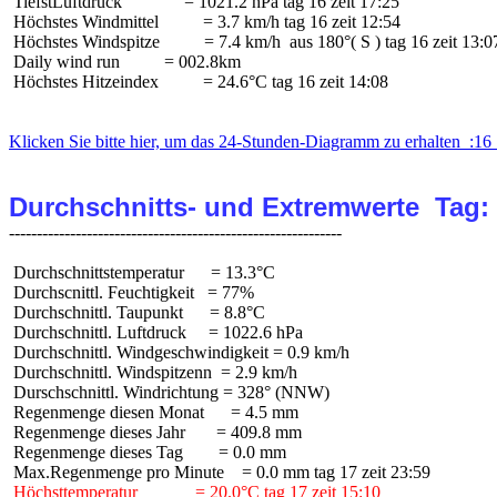
 TiefstLuftdruck              = 1021.2 hPa tag 16 zeit 17:25

 Höchstes Windmittel          = 3.7 km/h tag 16 zeit 12:54

 Höchstes Windspitze          = 7.4 km/h  aus 180°( S ) tag 16 zeit 13:07
 Daily wind run          = 002.8km

 Höchstes Hitzeindex          = 24.6°C tag 16 zeit 14:08

Klicken Sie bitte hier, um das 24-Stunden-Diagramm zu erhalten  :16 
Durchschnitts- und Extremwerte  Tag:
 Durchschnittstemperatur      = 13.3°C

 Durchscnittl. Feuchtigkeit   = 77%

 Durchschnittl. Taupunkt      = 8.8°C

 Durchschnittl. Luftdruck     = 1022.6 hPa

 Durchschnittl. Windgeschwindigkeit = 0.9 km/h

 Durchschnittl. Windspitzenn  = 2.9 km/h

 Durschschnittl. Windrichtung = 328° (NNW)

 Regenmenge diesen Monat      = 4.5 mm

 Regenmenge dieses Jahr       = 409.8 mm

 Regenmenge dieses Tag        = 0.0 mm

 Höchsttemperatur             = 20.0°C tag 17 zeit 15:10