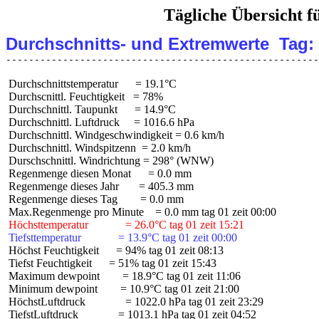
Tägliche Übersicht 
Durchschnitts- und Extremwerte  Tag:
 Durchschnittstemperatur      = 19.1°C

 Durchscnittl. Feuchtigkeit   = 78%

 Durchschnittl. Taupunkt      = 14.9°C

 Durchschnittl. Luftdruck     = 1016.6 hPa

 Durchschnittl. Windgeschwindigkeit = 0.6 km/h

 Durchschnittl. Windspitzenn  = 2.0 km/h

 Durschschnittl. Windrichtung = 298° (WNW)

 Regenmenge diesen Monat      = 0.0 mm

 Regenmenge dieses Jahr       = 405.3 mm

 Regenmenge dieses Tag        = 0.0 mm

 Höchsttemperatur             = 26.0°C tag 01 zeit 15:21
 Tiefsttemperatur             = 13.9°C tag 01 zeit 00:00
 Höchst Feuchtigkeit      = 94% tag 01 zeit 08:13

 Tiefst Feuchtigkeit      = 51% tag 01 zeit 15:43

 Maximum dewpoint        = 18.9°C tag 01 zeit 11:06

 Minimum dewpoint        = 10.9°C tag 01 zeit 21:00

 HöchstLuftdruck              = 1022.0 hPa tag 01 zeit 23:29

 TiefstLuftdruck              = 1013.1 hPa tag 01 zeit 04:52
