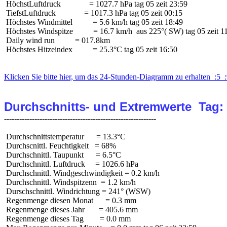
 HöchstLuftdruck              = 1027.7 hPa tag 05 zeit 23:59

 TiefstLuftdruck              = 1017.3 hPa tag 05 zeit 00:15

 Höchstes Windmittel          = 5.6 km/h tag 05 zeit 18:49

 Höchstes Windspitze          = 16.7 km/h  aus 225°( SW) tag 05 zeit 11
 Daily wind run          = 017.8km

 Höchstes Hitzeindex          = 25.3°C tag 05 zeit 16:50

Klicken Sie bitte hier, um das 24-Stunden-Diagramm zu erhalten  :5  :
Durchschnitts- und Extremwerte  Tag:
 Durchschnittstemperatur      = 13.3°C

 Durchscnittl. Feuchtigkeit   = 68%

 Durchschnittl. Taupunkt      = 6.5°C

 Durchschnittl. Luftdruck     = 1026.6 hPa

 Durchschnittl. Windgeschwindigkeit = 0.2 km/h

 Durchschnittl. Windspitzenn  = 1.2 km/h

 Durschschnittl. Windrichtung = 241° (WSW)

 Regenmenge diesen Monat      = 0.3 mm

 Regenmenge dieses Jahr       = 405.6 mm

 Regenmenge dieses Tag        = 0.0 mm
