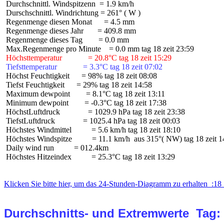
 Durchschnittl. Windspitzenn  = 1.9 km/h

 Durschschnittl. Windrichtung = 261° ( W )

 Regenmenge diesen Monat      = 4.5 mm

 Regenmenge dieses Jahr       = 409.8 mm

 Regenmenge dieses Tag        = 0.0 mm

 Höchsttemperatur             = 20.8°C tag 18 zeit 15:29
 Tiefsttemperatur             = 3.3°C tag 18 zeit 07:02
 Höchst Feuchtigkeit      = 98% tag 18 zeit 08:08

 Tiefst Feuchtigkeit      = 29% tag 18 zeit 14:58

 Maximum dewpoint        = 8.1°C tag 18 zeit 13:11

 Minimum dewpoint        = -0.3°C tag 18 zeit 17:38

 HöchstLuftdruck              = 1029.9 hPa tag 18 zeit 23:38

 TiefstLuftdruck              = 1025.4 hPa tag 18 zeit 00:03

 Höchstes Windmittel          = 5.6 km/h tag 18 zeit 18:10

 Höchstes Windspitze          = 11.1 km/h  aus 315°( NW) tag 18 zeit 1
 Daily wind run          = 012.4km

 Höchstes Hitzeindex          = 25.3°C tag 18 zeit 13:29

Klicken Sie bitte hier, um das 24-Stunden-Diagramm zu erhalten  :18 
Durchschnitts- und Extremwerte  Tag: