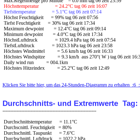
 Höchsttemperatur             = 24.2°C tag 06 zeit 16:07
 Tiefsttemperatur             = 5.1°C tag 06 zeit 07:14
 Höchst Feuchtigkeit      = 99% tag 06 zeit 07:56

 Tiefst Feuchtigkeit      = 30% tag 06 zeit 17:34

 Maximum dewpoint        = 12.4°C tag 06 zeit 09:14

 Minimum dewpoint        = 4.0°C tag 06 zeit 17:34

 HöchstLuftdruck              = 1029.4 hPa tag 06 zeit 07:54

 TiefstLuftdruck              = 1023.3 hPa tag 06 zeit 23:58

 Höchstes Windmittel          = 5.6 km/h tag 06 zeit 16:33

 Höchstes Windspitze          = 9.3 km/h  aus 270°( W ) tag 06 zeit 16:3
 Daily wind run          = 004.1km

 Höchstes Hitzeindex          = 25.2°C tag 06 zeit 12:49

Klicken Sie bitte hier, um das 24-Stunden-Diagramm zu erhalten  :6  :
Durchschnitts- und Extremwerte  Tag:
 Durchschnittstemperatur      = 11.1°C

 Durchscnittl. Feuchtigkeit   = 80%

 Durchschnittl. Taupunkt      = 7.6°C

 Durchschnittl. Luftdruck     = 1022.2 hPa
