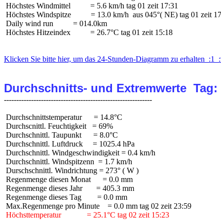
 Höchstes Windmittel          = 5.6 km/h tag 01 zeit 17:31

 Höchstes Windspitze          = 13.0 km/h  aus 045°( NE) tag 01 zeit 17
 Daily wind run          = 014.0km

 Höchstes Hitzeindex          = 26.7°C tag 01 zeit 15:18

Klicken Sie bitte hier, um das 24-Stunden-Diagramm zu erhalten  :1  :
Durchschnitts- und Extremwerte  Tag:
 Durchschnittstemperatur      = 14.8°C

 Durchscnittl. Feuchtigkeit   = 69%

 Durchschnittl. Taupunkt      = 8.0°C

 Durchschnittl. Luftdruck     = 1025.4 hPa

 Durchschnittl. Windgeschwindigkeit = 0.4 km/h

 Durchschnittl. Windspitzenn  = 1.7 km/h

 Durschschnittl. Windrichtung = 273° ( W )

 Regenmenge diesen Monat      = 0.0 mm

 Regenmenge dieses Jahr       = 405.3 mm

 Regenmenge dieses Tag        = 0.0 mm

 Höchsttemperatur             = 25.1°C tag 02 zeit 15:23